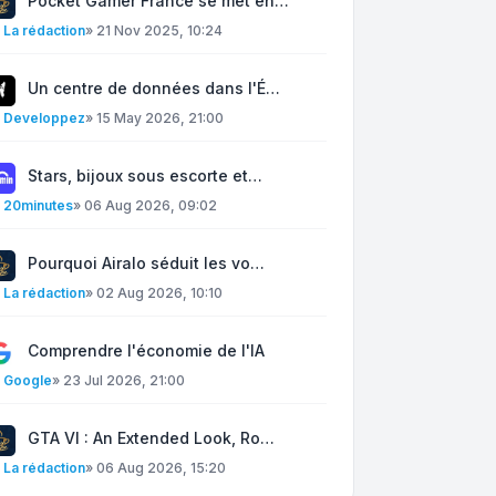
Pocket Gamer France se met en…
y
La rédaction
»
21 Nov 2025, 10:24
Un centre de données dans l'É…
y
Developpez
»
15 May 2026, 21:00
Stars, bijoux sous escorte et…
y
20minutes
»
06 Aug 2026, 09:02
Pourquoi Airalo séduit les vo…
y
La rédaction
»
02 Aug 2026, 10:10
Comprendre l'économie de l'IA
y
Google
»
23 Jul 2026, 21:00
GTA VI : An Extended Look, Ro…
y
La rédaction
»
06 Aug 2026, 15:20