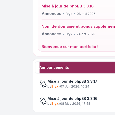
Mise à jour de phpBB 3.3.16
Annonces
Bryx
08 mai 2026
Nom de domaine et bonus supplémen
Annonces
Bryx
24 oct. 2025
Bienvenue sur mon portfolio !
Annonces
Bryx
24 oct. 2025
Devenir Expert Produit Google
Announcements
Annonces
Bryx
24 oct. 2025
Mise à jour de phpBB 3.3.17
by
Bryx
»
07 Jun 2026, 10:24
Mise à jour de phpBB 3.3.16
by
Bryx
»
08 May 2026, 17:48