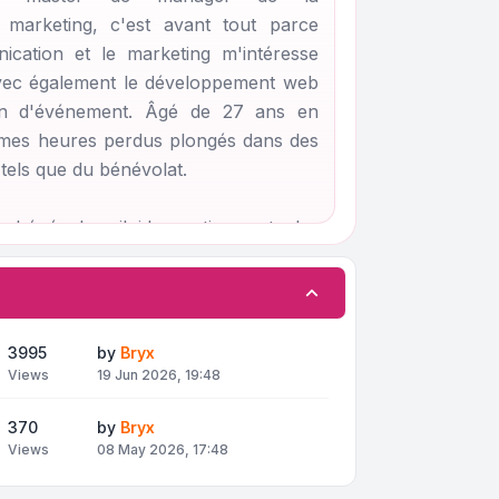
 marketing, c'est avant tout parce
cation et le marketing m'intéresse
ec également le développement web
tion d'événement. Âgé de 27 ans en
à mes heures perdus plongés dans des
 tels que du bénévolat.
bénévole, j'aide activement les
ogle à obtenir une réponse de qualité
lleurs délais afin de contribuer aux
mme des Experts Produits Google.
ccessible pour tous et pour tous les
3995
by
Bryx
est une très belle entreprise qui
Views
19 Jun 2026, 19:48
 utilisateurs bénévoles et les
370
by
Bryx
fonction de leurs participations.
Views
08 May 2026, 17:48
activités, je me réserve aussi le droit