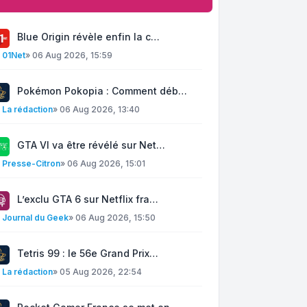
mble à portfolio, il n'attend pas de
cations, de grandes activités des
Blue Origin révèle enfin la c…
endant, chacun est libre de le
y
01Net
»
06 Aug 2026, 15:59
e faire part de leurs inquiétudes et de
De plus, je serais ravi de fournir un
Pokémon Pokopia : Comment déb…
 et de contribuer à vos besoins si vous
y
La rédaction
»
06 Aug 2026, 13:40
moi et j'aide bénévolement, je ne fais
rt parler de mes services.
GTA VI va être révélé sur Net…
y
Presse-Citron
»
06 Aug 2026, 15:01
te une bonne navigation.
L’exclu GTA 6 sur Netflix fra…
y
Journal du Geek
»
06 Aug 2026, 15:50
Tetris 99 : le 56e Grand Prix…
y
La rédaction
»
05 Aug 2026, 22:54