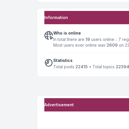
Information
Who is online
In total there are
19
users online :: 7 re
Most users ever online was
2609
on 23
Statistics
Total posts
22415
• Total topics
2239
Advertisement