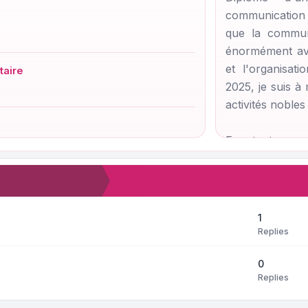
communication
que la communi
énormément av
et l'organisa
taire
2025, je suis 
activités nobles
En tant que 
utilisateurs Go
et dans les mei
NPS du progra
Un programme a
1
âges, Google 
Replies
respecte ses
0
récompenses en 
Replies
Avec toutes ses 