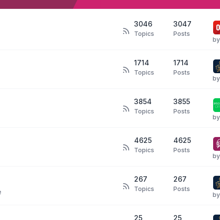
Ce forum resse
grandes publi
3046
3047
membres. Cep
Topics
Posts
b
rejoindre, de m
leurs besoins. 
1714
1714
avis analytique
Topics
Posts
b
faites appel à 
rien payer à pa
3854
3855
Topics
Posts
b
Je vous souhai
4625
4625
Cordialement,
Topics
Posts
b
Bryx
267
267
Topics
Posts
e
b
25
25