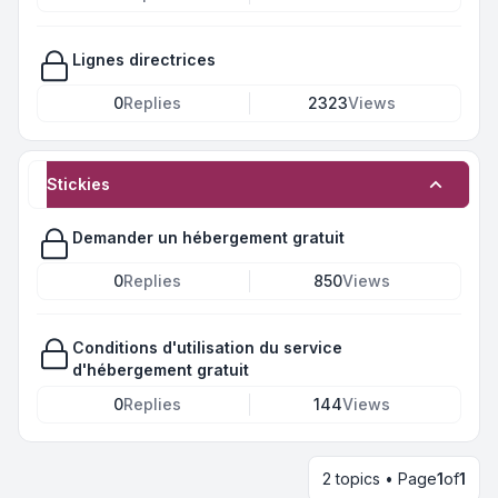
Lignes directrices
0
Replies
2323
Views
Stickies
Demander un hébergement gratuit
0
Replies
850
Views
Conditions d'utilisation du service
d'hébergement gratuit
0
Replies
144
Views
2 topics • Page
1
of
1